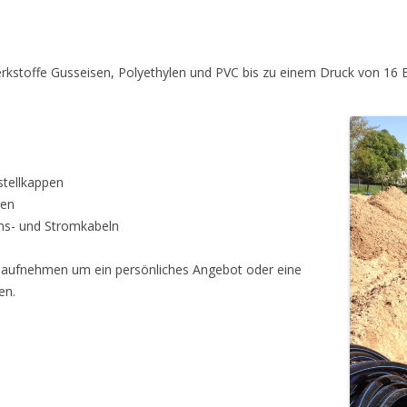
AU
BAUVORHABEN
AU
ING.-BÜROS
erkstoffe Gusseisen, Polyethylen und PVC bis zu einem Druck von 16
LBAU
LEITUNGSBAU
UCH
stellkappen
gen
ns- und Stromkabeln
 aufnehmen um ein persönliches Angebot oder eine
en.