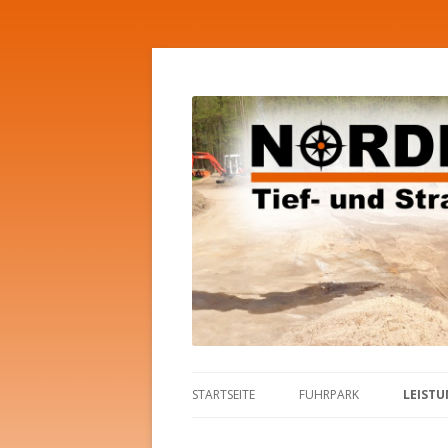
Tief- und Straßenbau
Nordbau GmbH
STARTSEITE
FUHRPARK
LEIST
STRAS